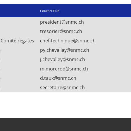
Courriel club
president@snmc.ch
tresorier@snmc.ch
 Comité régates
chef-technique@snmc.ch
é
py.chevallay@snmc.ch
é
j.chevalley@snmc.ch
é
m.morerod@snmc.ch
é
d.taux@snmc.ch
é
secretaire@snmc.ch