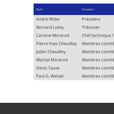
Nom
Fonction
André Wider
Président
Bernard Lukey
Trésorier
Carinne Morerod
Chef technique /
Pierre-Yves Chevallay
Membres comit
Julien Chevalley
Membres comit
Martial Morerod
Membres comit
Denis Tauxe
Membres comit
Paul G. Wetzel
Membres comit